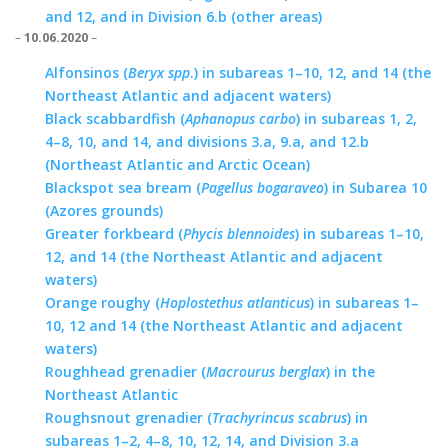
and 12, and in Division 6.b (other areas)
–
10.06.2020
–
Alfonsinos (
Beryx spp
.) in subareas 1–10, 12, and 14 (the
Northeast Atlantic and adjacent waters)
Black scabbardfish (
Aphanopus carbo
) in subareas 1, 2,
4–8, 10, and 14, and divisions 3.a, 9.a, and 12.b
(Northeast Atlantic and Arctic Ocean)
Blackspot sea bream (
Pagellus bogaraveo
) in Subarea 10
(Azores grounds)
Greater forkbeard (
Phycis blennoides
) in subareas 1–10,
12, and 14 (the Northeast Atlantic and adjacent
waters)
Orange roughy (
Hoplostethus atlanticus
) in subareas 1–
10, 12 and 14 (the Northeast Atlantic and adjacent
waters)
Roughhead grenadier (
Macrourus berglax
) in the
Northeast Atlantic
Roughsnout grenadier (
Trachyrincus scabrus
) in
subareas 1–2, 4–8, 10, 12, 14, and Division 3.a