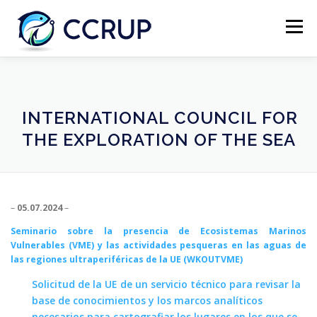
Menú
NOSOTROS
NOTICIAS
REUNIONES
INTERNATIONAL COUNCIL FOR
THE EXPLORATION OF THE SEA
LEGISLACIÓN
PUBLICACIONES
CONTACTOS
–
05.07.2024
–
Seminario sobre la presencia de Ecosistemas Marinos
Vulnerables (VME) y las actividades pesqueras en las aguas de
las regiones ultraperiféricas de la UE (WKOUTVME)
Solicitud de la UE de un servicio técnico para revisar la
base de conocimientos y los marcos analíticos
necesarios para cartografiar los lugares en los que se