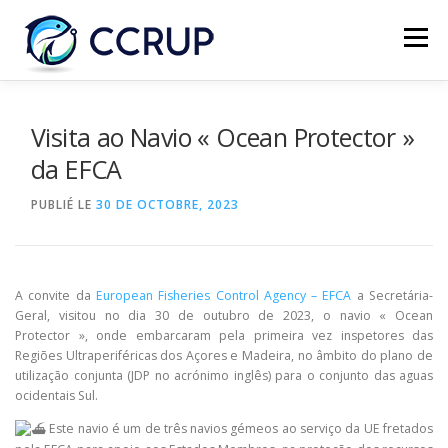
Menu
NOUS AUTRES
NOUVELLES
RÉUNIONS
Visita ao Navio « Ocean Protector »
da EFCA
LÉGISLATION
PUBLICATIONS
CONTACTS
PUBLIÉ LE
30 DE OCTOBRE, 2023
A convite da
European Fisheries Control Agency – EFCA
a Secretária-
Geral, visitou no dia 30 de outubro de 2023, o navio « Ocean
Protector », onde embarcaram pela primeira vez inspetores das
Regiões Ultraperiféricas dos Açores e Madeira, no âmbito do plano de
utilização conjunta (JDP no acrónimo inglês) para o conjunto das aguas
ocidentais Sul.
Este navio é um de três navios gémeos ao serviço da UE fretados