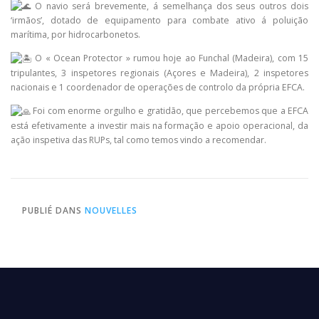
O navio será brevemente, á semelhança dos seus outros dois
‘irmãos’, dotado de equipamento para combate ativo á poluição
marítima, por hidrocarbonetos.
O « Ocean Protector » rumou hoje ao Funchal (Madeira), com 15
tripulantes, 3 inspetores regionais (Açores e Madeira), 2 inspetores
nacionais e 1 coordenador de operações de controlo da própria EFCA.
Foi com enorme orgulho e gratidão, que percebemos que a EFCA
está efetivamente a investir mais na formação e apoio operacional, da
ação inspetiva das RUPs, tal como temos vindo a recomendar.
PUBLIÉ DANS
NOUVELLES