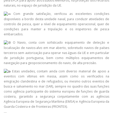
pela EFCA para apoio aos Estados Membros, na proteção dos recursos
naturais, no espaço de
jurisdição da UE.
Com grande satisfação, verificou as excelentes condições
disponíveis a bordo desta unidade naval, para conduzir atividades de
controlo de pesca, quer a nível de equipamento operacional, quer de
condições para manter a tripulação e os inspetores de pesca
embarcados.
O Navio, conta com sofisticado equipamento de deteção e
localização de navios-alvo em mar aberto, sobretudo navios de países
terceiros sem autorização para operar nas águas da UE e em particular
de jurisdição portuguesa, bem como múltiplos equipamentos de
navegação para geoposicionamento do navio, de alta precisão.
Estas unidades, contam ainda com diverso material de apoio a
eventos com vítimas em massa, assim como os verificados na
emigração clandestina e de refugiados, ou mesmo outros eventos de
busca e salvamento no mar (SAR), sempre no quadro das suas funções
como agência participante do sistema europeu de funções de guarda
costeira, garantido a segurança conjuntamente com as agências
Agência Europeia de Segurança Marítima (EMSA) e Agência Europeia da
Guarda Costeira e de Fronteiras (FRONTEX).