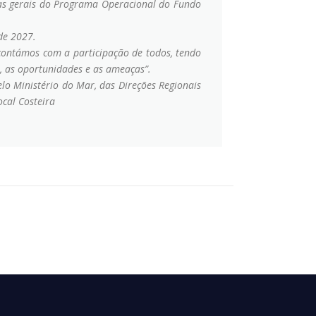
nhas gerais do Programa Operacional do Fundo
de 2027.
contámos com a participação de todos, tendo
o, as oportunidades e as ameaças”.
lo Ministério do Mar, das Direções Regionais
ocal Costeira