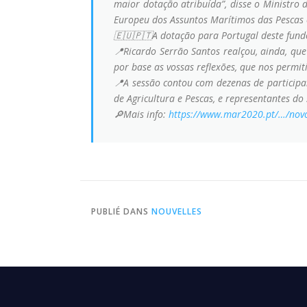
maior dotação atribuída”, disse o Ministro 
Europeu dos Assuntos Marítimos das Pescas 
🇪🇺🇵🇹A dotação para Portugal deste fund
📍Ricardo Serrão Santos realçou, ainda, qu
por base as vossas reflexões, que nos permit
📍A sessão contou com dezenas de participa
de Agricultura e Pescas, e representantes do
🔎Mais info:
https://www.mar2020.pt/…/nov
PUBLIÉ DANS
NOUVELLES