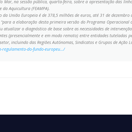
do Mar, na sessão pública, quarta-feira, sobre a apresentação das li
e da Aquicultura (FEAMPA).
o da União Europeia é de 378,5 milhões de euros, até 31 de dezembro 
e “para a elaboração desta primeira versão do Programa Operacional 
iu atualizar o diagnóstico de base sobre as necessidades de intervençã
ntes (presencialmente e em modo remoto) entre entidades tuteladas pe
 setor, incluindo das Regiões Autónomas, Sindicatos e Grupos de Ação L
o-regulamento-do-fundo-europeu…/