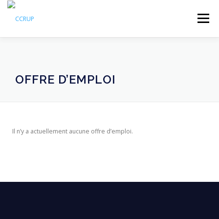
Menu
NOUS AUTRES
NOUVELLES
RÉUNIONS
OFFRE D’EMPLOI
LÉGISLATION
PUBLICATIONS
CONTACTS
Il n’y a actuellement aucune offre d’emploi.