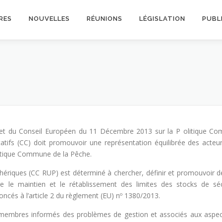
RES
NOUVELLES
RÉUNIONS
LÉGISLATION
PUBL
t du Conseil Européen du 11 Décembre 2013 sur la P olitique Commun
tatifs (CC) doit promouvoir une représentation équilibrée des acteu
olitique Commune de la Pêche.
riphériques (CC RUP) est déterminé à chercher, définir et promouvoir 
e le maintien et le rétablissement des limites des stocks de s
ncés à l’article 2 du règlement (EU) nº 1380/2013.
 membres informés des problèmes de gestion et associés aux aspec