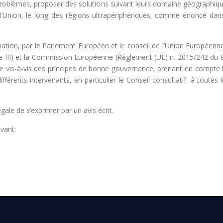
roblèmes, proposer des solutions suivant leurs domaine géographique
e l’Union, le long des régions ultrapériphériques, comme énoncé dans
ination, par le Parlement Européen et le conseil de l’Union Europé
annexe III) et la Commission Européenne (Règlement (UE) n. 2015/242 
e vis-à-vis des principes de bonne gouvernance, prenant en compte l
ifférents intervenants, en particulier le Conseil consultatif, à toute
ale de s’exprimer par un avis écrit.
vant: