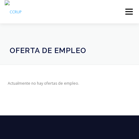
Menú
NOSOTROS
NOTICIAS
REUNIONES
OFERTA DE EMPLEO
LEGISLACIÓN
PUBLICACIONES
CONTACTOS
Actualmente no hay ofertas de empleo.