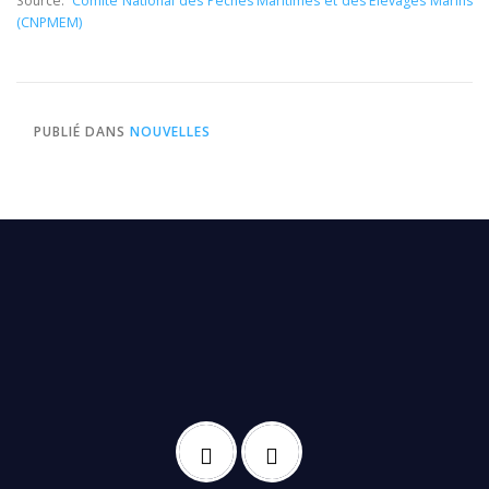
Source:
Comité National des Pêches Maritimes et des Élevages Marins
(CNPMEM)
PUBLIÉ DANS
NOUVELLES