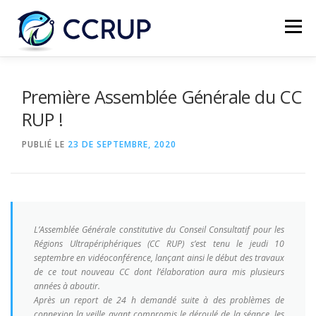
Menu
NOUS AUTRES
NOUVELLES
RÉUNIONS
Première Assemblée Générale du CC
RUP !
LÉGISLATION
PUBLICATIONS
CONTACTS
PUBLIÉ LE
23 DE SEPTEMBRE, 2020
L’Assemblée Générale constitutive du Conseil Consultatif pour les
Régions Ultrapériphériques (CC RUP) s’est tenu le jeudi 10
septembre en vidéoconférence, lançant ainsi le début des travaux
de ce tout nouveau CC dont l’élaboration aura mis plusieurs
années à aboutir.
Après un report de 24 h demandé suite à des problèmes de
connexion la veille ayant compromis le déroulé de la séance, les