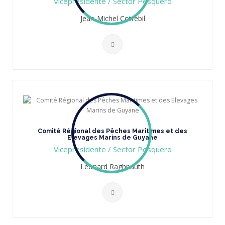
Vicepresidente / Sector Pesquero
Jean-Michel Cotrebil
Comité Régional des Pêches Maritimes et des
Elevages Marins de Guyane
Vicepresidente / Sector Pesquero
Léonard Raghnauth