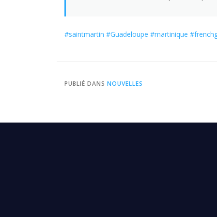
#saintmartin
#Guadeloupe
#martinique
#french
PUBLIÉ DANS
NOUVELLES