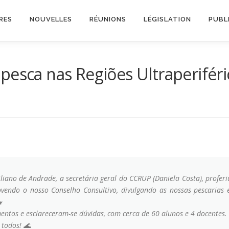
RES
NOUVELLES
RÉUNIONS
LÉGISLATION
PUBL
 pesca nas Regiões Ultraperiféri
liano de Andrade, a secretária geral do CCRUP (Daniela Costa), profer
movendo o nosso Conselho Consultivo, divulgando as nossas pescaria

ntos e esclareceram-se dúvidas, com cerca de 60 alunos e 4 docentes.
 todos! 🌊