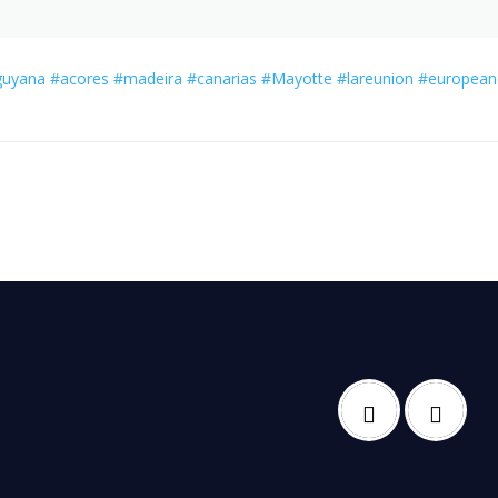
guyana
#acores
#madeira
#canarias
#Mayotte
#lareunion
#european