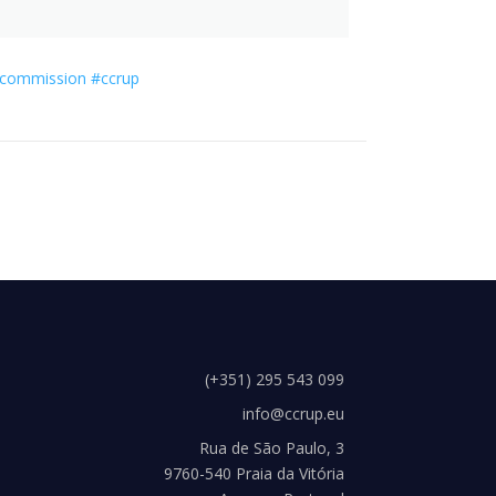
commission
#ccrup
(+351) 295 543 099
info@ccrup.eu
Rua de São Paulo, 3
9760-540 Praia da Vitória