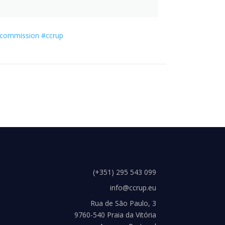
commission
#ccrup
(+351) 295 543 099
info@ccrup.eu
Rua de São Paulo, 3
9760-540 Praia da Vitória