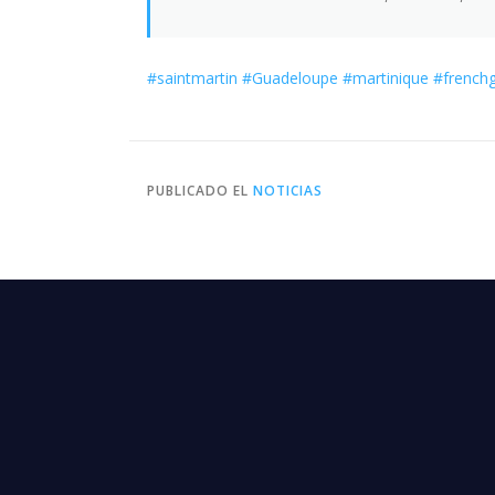
#saintmartin
#Guadeloupe
#martinique
#french
PUBLICADO EL
NOTICIAS