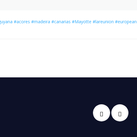
guyana
#acores
#madeira
#canarias
#Mayotte
#lareunion
#european