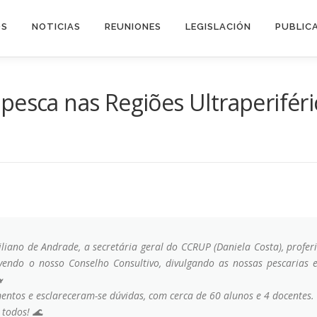
OS
NOTICIAS
REUNIONES
LEGISLACIÓN
PUBLIC
 pesca nas Regiões Ultraperiféri
liano de Andrade, a secretária geral do CCRUP (Daniela Costa), profer
ovendo o nosso Conselho Consultivo, divulgando as nossas pescaria

ntos e esclareceram-se dúvidas, com cerca de 60 alunos e 4 docentes.
 todos! 🌊