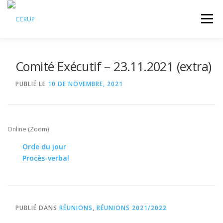
Aller
au
Menu
contenu
NOUS AUTRES
NOUVELLES
RÉUNIONS
Comité Exécutif – 23.11.2021 (extra)
PUBLIÉ LE
10 DE NOVEMBRE, 2021
LÉGISLATION
PUBLICATIONS
CONTACTS
Online (Zoom)
Orde du jour
Procès-verbal
PUBLIÉ DANS
RÉUNIONS
,
RÉUNIONS 2021/2022