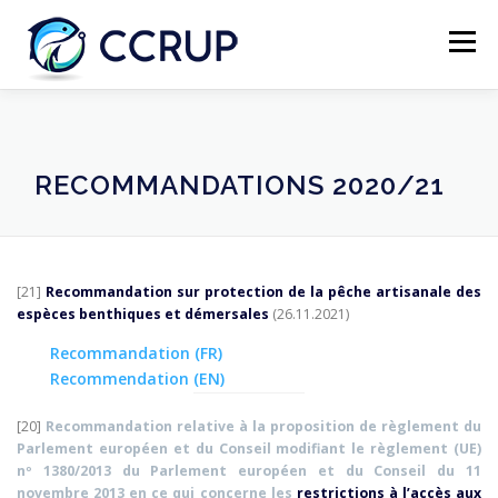
Menu
NOUS AUTRES
NOUVELLES
RÉUNIONS
RECOMMANDATIONS 2020/21
LÉGISLATION
PUBLICATIONS
CONTACTS
[21]
Recommandation sur protection de la pêche artisanale des
espèces benthiques et démersales
(26.11.2021)
Recommandation (FR)
Recommendation (EN)
[20]
Recommandation relative à la proposition de règlement du
Parlement européen et du Conseil modifiant le règlement (UE)
nº 1380/2013 du Parlement européen et du Conseil du 11
novembre 2013 en ce qui concerne les
restrictions à l’accès aux