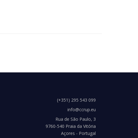
(+351) 295 543 099
info@ccrup.eu
Rua de São Paulo, 3
9760-540 Praia da Vitória
Açores - Portugal