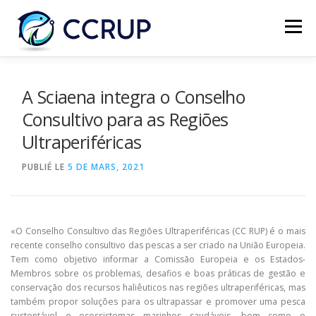
Menu
NOUS AUTRES
NOUVELLES
RÉUNIONS
A Sciaena integra o Conselho
Consultivo para as Regiões
Ultraperiféricas
LÉGISLATION
PUBLICATIONS
CONTACTS
PUBLIÉ LE
5 DE MARS, 2021
«O Conselho Consultivo das Regiões Ultraperiféricas (CC RUP) é o mais
recente conselho consultivo das pescas a ser criado na União Europeia.
Tem como objetivo informar a Comissão Europeia e os Estados-
Membros sobre os problemas, desafios e boas práticas de gestão e
conservação dos recursos haliêuticos nas regiões ultraperiféricas, mas
também propor soluções para os ultrapassar e promover uma pesca
sustentável e ecossistemas marinhos saudáveis, bem como o