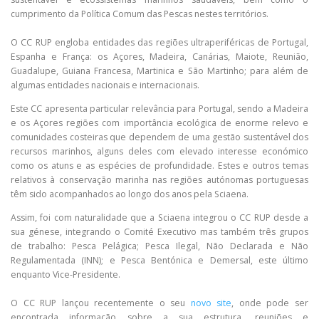
cumprimento da Política Comum das Pescas nestes territórios.
O CC RUP engloba entidades das regiões ultraperiféricas de Portugal,
Espanha e França: os Açores, Madeira, Canárias, Maiote, Reunião,
Guadalupe, Guiana Francesa, Martinica e São Martinho; para além de
algumas entidades nacionais e internacionais.
Este CC apresenta particular relevância para Portugal, sendo a Madeira
e os Açores regiões com importância ecológica de enorme relevo e
comunidades costeiras que dependem de uma gestão sustentável dos
recursos marinhos, alguns deles com elevado interesse económico
como os atuns e as espécies de profundidade. Estes e outros temas
relativos à conservação marinha nas regiões autónomas portuguesas
têm sido acompanhados ao longo dos anos pela Sciaena.
Assim, foi com naturalidade que a Sciaena integrou o CC RUP desde a
sua génese, integrando o Comité Executivo mas também três grupos
de trabalho: Pesca Pelágica; Pesca Ilegal, Não Declarada e Não
Regulamentada (INN); e Pesca Bentónica e Demersal, este último
enquanto Vice-Presidente.
O CC RUP lançou recentemente o seu
novo site
, onde pode ser
encontrada informação sobre a sua estrutura, reuniões e