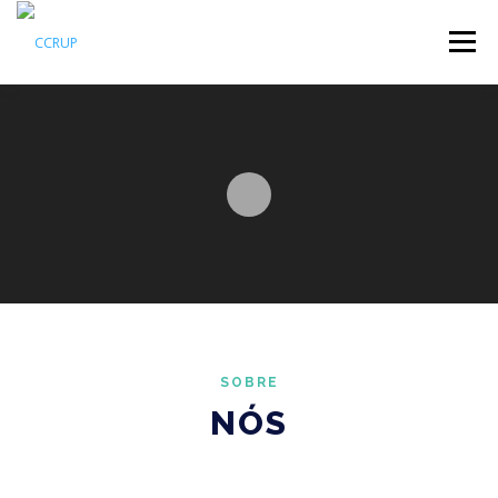
Menu
SOBRE NÓS
NOTÍCIAS
REUNIÕES
LEGISLAÇÃO
PUBLICAÇÕES
CONTACTOS
SOBRE
NÓS