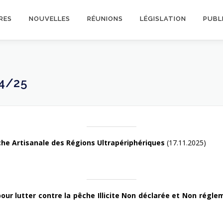
RES
NOUVELLES
RÉUNIONS
LÉGISLATION
PUBL
4/25
che Artisanale des Régions Ultrapériphériques
(17.11.2025)
pour lutter contre la pêche Illicite Non déclarée et Non régl