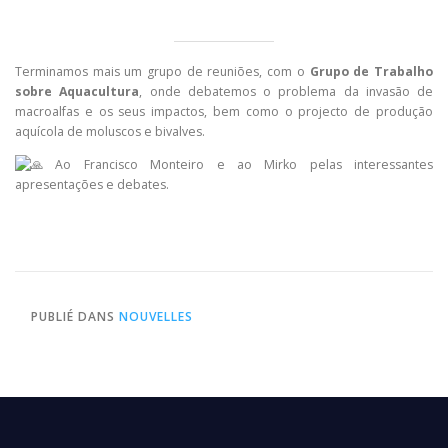
Terminamos mais um grupo de reuniões, com o
Grupo de Trabalho
sobre Aquacultura
, onde debatemos o problema da invasão de
macroalfas e os seus impactos, bem como o projecto de produção
aquícola de moluscos e bivalves.
Ao Francisco Monteiro e ao Mirko pelas interessantes
apresentações e debates.
PUBLIÉ DANS
NOUVELLES