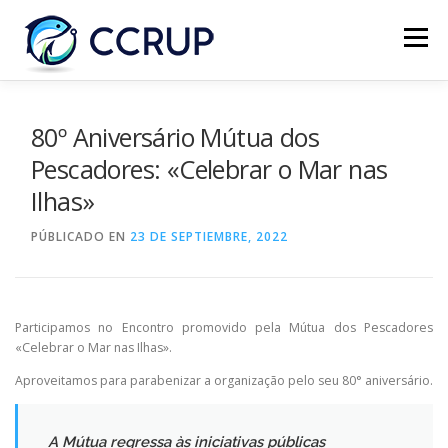
Menú
NOSOTROS
NOTICIAS
REUNIONES
80º Aniversário Mútua dos
Pescadores: «Celebrar o Mar nas
Ilhas»
LEGISLACIÓN
PUBLICACIONES
CONTACTOS
PÚBLICADO EN
23 DE SEPTIEMBRE, 2022
Participamos no Encontro promovido pela Mútua dos Pescadores
«Celebrar o Mar nas Ilhas».
Aproveitamos para parabenizar a organização pelo seu 80° aniversário.
A Mútua regressa às iniciativas públicas