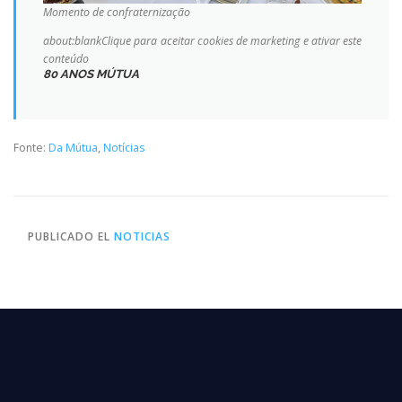
Momento de confraternização
about:blankClique para aceitar cookies de marketing e ativar este
conteúdo
80 ANOS MÚTUA
Fonte:
Da Mútua
,
Notícias
PUBLICADO EL
NOTICIAS