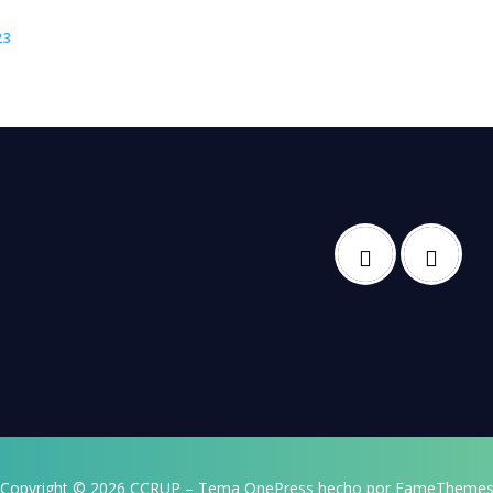
23
Copyright © 2026 CCRUP
–
Tema
OnePress
hecho por FameTheme