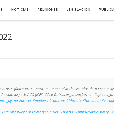
OS
NOTICIAS
REUNIONES
LEGISLACIÓN
PUBLIC
022
çores (única RUP – para já – que é alvo dos estudos do ICES) e a sus
 Consultivos) e MIACO (ICES, CCs e Outras organizações, em Copenhaga
enchguyana
#acores
#madeira
#canarias
#Mayotte
#lareunion
#europ
FOutermostRegionsAdvisoryCouncil%2Fposts%2Fpfbid0xAVPZmMFcp