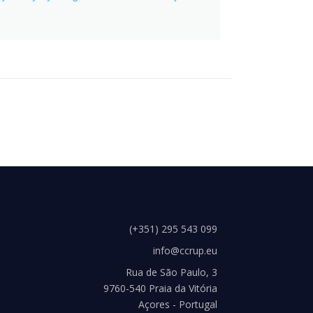
(+351) 295 543 099
info@ccrup.eu
Rua de São Paulo, 3
9760-540 Praia da Vitória
Açores - Portugal