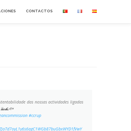
ACIONES
CONTACTOS
tentabilidade das nossas actividades ligadas
. 🐳🌊🐟
eancommission
#ccrup
TwZjoTd7oyL1y6s6agC1WGb87buGbxWYD1fVwY