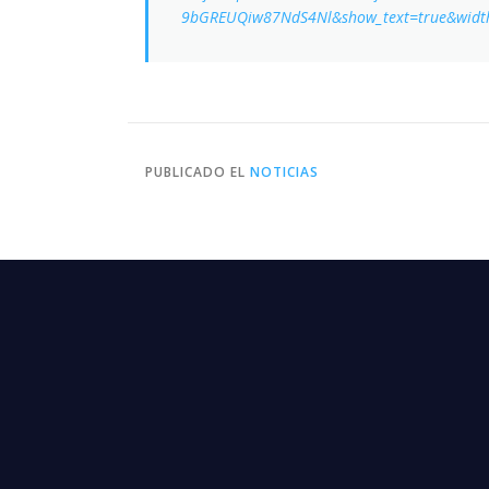
9bGREUQiw87NdS4Nl&show_text=true&widt
PUBLICADO EL
NOTICIAS