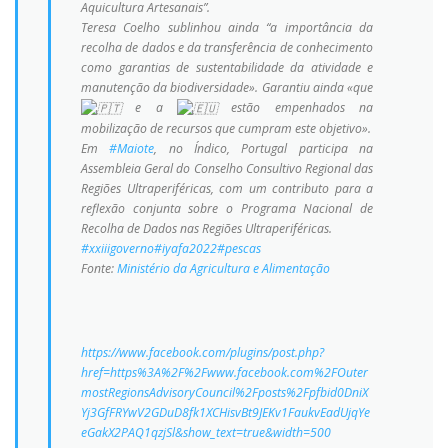
Aquicultura Artesanais”.
Teresa Coelho sublinhou ainda “a importância da
recolha de dados e da transferência de conhecimento
como garantias de sustentabilidade da atividade e
manutenção da biodiversidade». Garantiu ainda «que
e a
estão empenhados na
mobilização de recursos que cumpram este objetivo».
Em
#Maiote
, no Índico, Portugal participa na
Assembleia Geral do Conselho Consultivo Regional das
Regiões Ultraperiféricas, com um contributo para a
reflexão conjunta sobre o Programa Nacional de
Recolha de Dados nas Regiões Ultraperiféricas.
#xxiiigoverno
#iyafa2022
#pescas
Fonte:
Ministério da Agricultura e Alimentação
https://www.facebook.com/plugins/post.php?
href=https%3A%2F%2Fwww.facebook.com%2FOuter
mostRegionsAdvisoryCouncil%2Fposts%2Fpfbid0DniX
Yj3GfFRYwV2GDuD8fk1XCHisvBt9JEKv1FaukvEadUjqYe
eGakX2PAQ1qzjSl&show_text=true&width=500