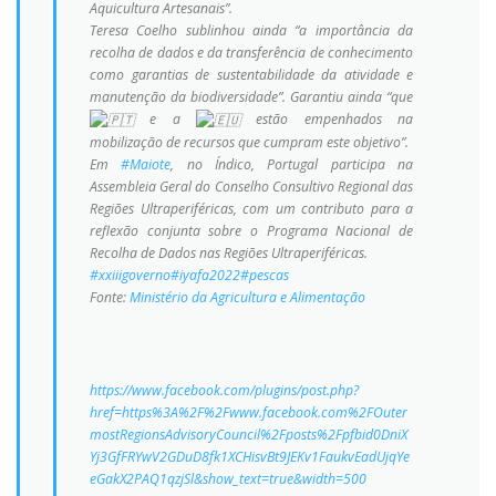
Aquicultura Artesanais”.
Teresa Coelho sublinhou ainda “a importância da
recolha de dados e da transferência de conhecimento
como garantias de sustentabilidade da atividade e
manutenção da biodiversidade”. Garantiu ainda “que
e a
estão empenhados na
mobilização de recursos que cumpram este objetivo”.
Em
#Maiote
, no Índico, Portugal participa na
Assembleia Geral do Conselho Consultivo Regional das
Regiões Ultraperiféricas, com um contributo para a
reflexão conjunta sobre o Programa Nacional de
Recolha de Dados nas Regiões Ultraperiféricas.
#xxiiigoverno
#iyafa2022
#pescas
Fonte:
Ministério da Agricultura e Alimentação
https://www.facebook.com/plugins/post.php?
href=https%3A%2F%2Fwww.facebook.com%2FOuter
mostRegionsAdvisoryCouncil%2Fposts%2Fpfbid0DniX
Yj3GfFRYwV2GDuD8fk1XCHisvBt9JEKv1FaukvEadUjqYe
eGakX2PAQ1qzjSl&show_text=true&width=500