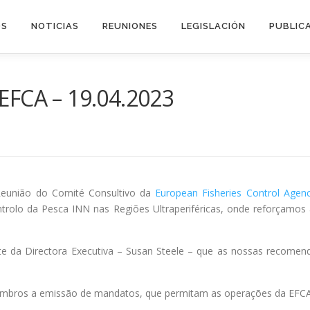
OS
NOTICIAS
REUNIONES
LEGISLACIÓN
PUBLIC
EFCA – 19.04.2023
 Reunião do Comité Consultivo da
European Fisheries Control Agen
trolo da Pesca INN nas Regiões Ultraperiféricas, onde reforçamos
e da Directora Executiva – Susan Steele – que as nossas recomen
mbros a emissão de mandatos, que permitam as operações da EFCA