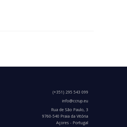
(+351) 295 543 099
info@ccrup.eu
Rua de São Paulo, 3
9760-540 Praia da Vitória
Açores - Portugal