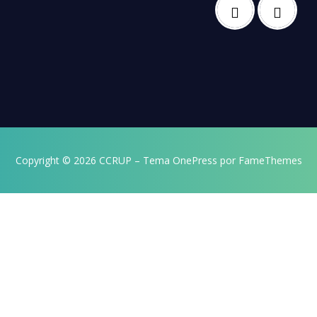
Copyright © 2026 CCRUP
–
Tema
OnePress
por FameThemes