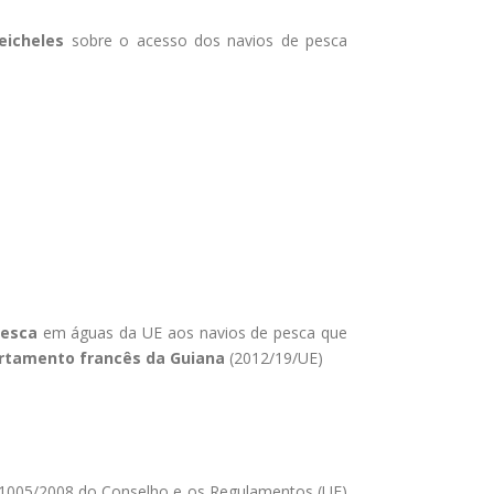
eicheles
sobre o acesso dos navios de pesca
pesca
em águas da UE aos navios de pesca que
artamento francês da Guiana
(2012/19/UE)
º 1005/2008 do Conselho e os Regulamentos (UE)