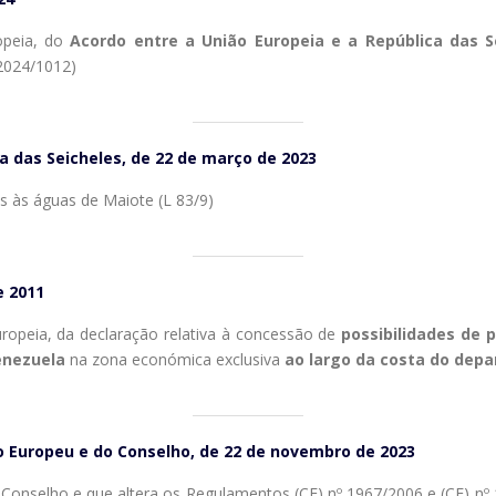
opeia, do
Acordo entre a União Europeia e a República das S
 2024/1012)
a das Seicheles, de 22 de março de 2023
s às águas de Maiote (L 83/9)
e 2011
ropeia, da declaração relativa à concessão de
possibilidades de 
nezuela
na zona económica exclusiva
ao largo da costa do dep
 Europeu e do Conselho, de 22 de novembro de 2023
 Conselho e que altera os Regulamentos (CE) nº 1967/2006 e (CE) n