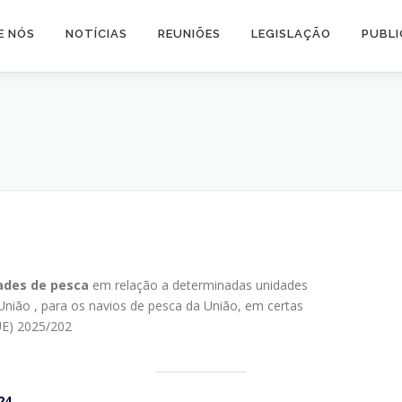
E NÓS
NOTÍCIAS
REUNIÕES
LEGISLAÇÃO
PUBL
dades de pesca
em relação a determinadas unidades
 União , para os navios de pesca da União, em certas
UE) 2025/202
24