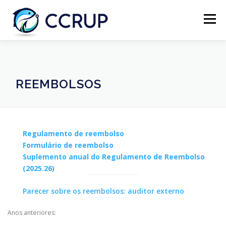
Menu
SOBRE NÓS
NOTÍCIAS
REUNIÕES
REEMBOLSOS
LEGISLAÇÃO
PUBLICAÇÕES
CONTACTOS
Regulamento de reembolso
Formulário de reembolso
Suplemento anual do Regulamento de Reembolso
(2025.26)
Parecer sobre os reembolsos: auditor externo
Anos anteriores: