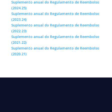
Suplemento anual do Regulamento de Reembolso
(2024.25)
Suplemento anual do Regulamento de Reembolso
(2023.24)
Suplemento anual do Regulamento de Reembolso
(2022.23)
Suplemento anual do Regulamento de Reembolso
(2021.22)
Suplemento anual do Regulamento de Reembolso
(2020.21)