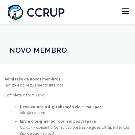
Menu
SOBRE NÓS
NOTÍCIAS
REUNIÕES
NOVO MEMBRO
LEGISLAÇÃO
PUBLICAÇÕES
CONTACTOS
Admissão de novos membros
(artigo 4 do regulamento interno)
Complete o formulário
Devolva-nos a digitalização via e-mail para
:
info@ccrup.eu
Envie o original por correio postal para
:
CC RUP – Conselho Consultivo para as Regiões Ultraperiféricas
Rua de São Paulo, 3