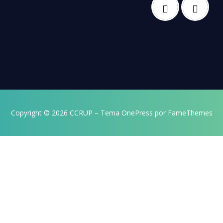
Copyright © 2026 CCRUP
–
Tema
OnePress
por FameThemes