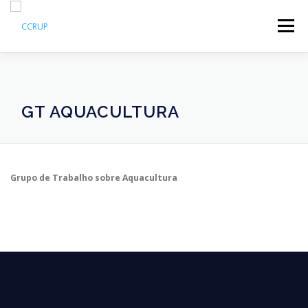
Menu
SOBRE NÓS
NOTÍCIAS
REUNIÕES
GT AQUACULTURA
LEGISLAÇÃO
PUBLICAÇÕES
CONTACTOS
Grupo de Trabalho sobre Aquacultura