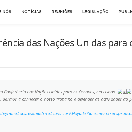
E NÓS
NOTÍCIAS
REUNIÕES
LEGISLAÇÃO
PUBL
rência das Nações Unidas para
na Conferência das Nações Unidas para os Oceanos, em Lisboa.
 darmos a conhecer o nosso trabalho e defender as actividades da pe
nchguyana
#acores
#madeira
#canarias
#Mayotte
#lareunion
#europeanco