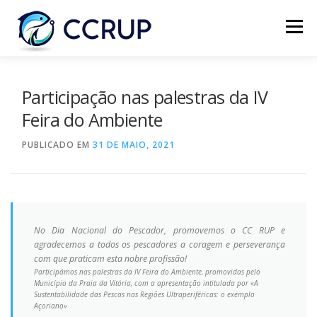
Menu
SOBRE NÓS
NOTÍCIAS
REUNIÕES
Participação nas palestras da IV
Feira do Ambiente
LEGISLAÇÃO
PUBLICAÇÕES
CONTACTOS
PUBLICADO EM
31 DE MAIO, 2021
No Dia Nacional do Pescador, promovemos o CC RUP e
agradecemos a todos os pescadores a coragem e perseverança
com que praticam esta nobre profissão!
Participámos nas palestras da IV Feira do Ambiente, promovidas pelo
Município da Praia da Vitória, com a apresentação intitulada por «A
Sustentabilidade das Pescas nas Regiões Ultraperiféricas: o exemplo
Açoriano»